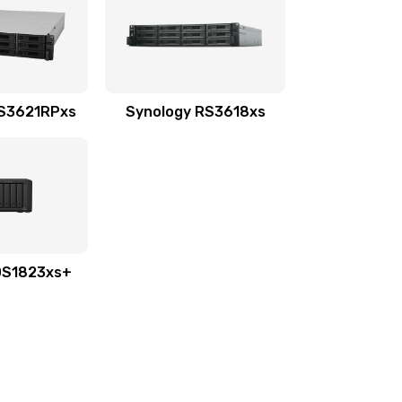
RS3621RPxs
Synology RS3618xs
DS1823xs+