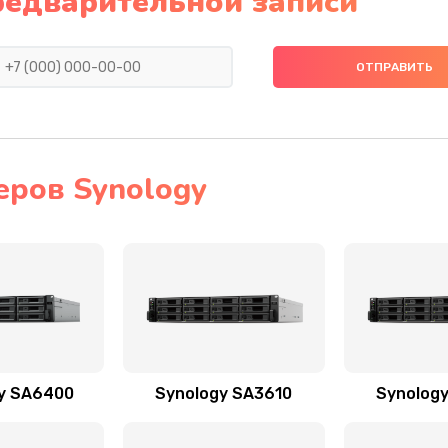
редварительной записи
еров Synology
y SA6400
Synology SA3610
Synolog