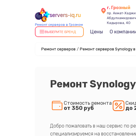
г. Грозный
пр. Ахмат-Хаджи
servers-iq.ru
Абдулхамидови
Кадырова, 40
Ремонт серверов в Грозном
Цены
О компани
ВЫБЕРИТЕ БРЕНД
Ремонт серверов
/
Ремонт серверов Synology в
Ремонт Synolog
Стоимость ремонта
Ски
от 350 руб
до 
Добро пожаловать в наш сервис по ре
специализируемся на восстановлении