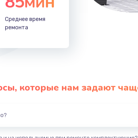
85мин
Среднее время
ремонта
осы, которые нам задают чащ
но?