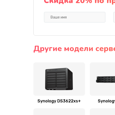
Скидка 20% по п
Другие модели серв
Synology DS3622xs+
Synolog