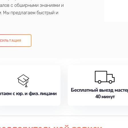
алов с обширными знаниями и
и. Мы предлагаем быстрый и
ем оригинальных компонентов, а также
ых работ. Наша цель - предоставить
ое обслуживание, удовлетворяя их
СУЛЬТАЦИЯ
медлите записаться на ремонт уже
Бесплатный выезд масте
таем с юр. и физ. лицами
40 минут