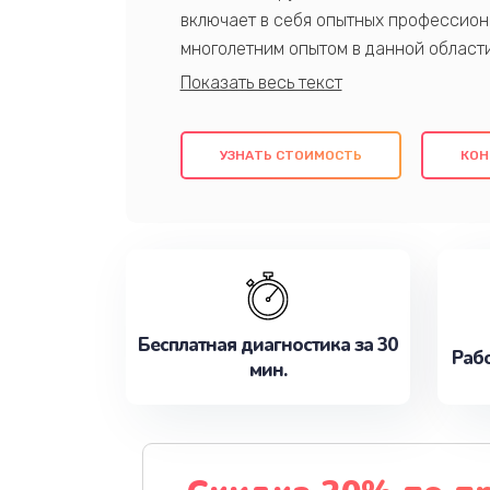
включает в себя опытных профессион
многолетним опытом в данной област
качественный ремонт с использовани
гарантируем качество всех проведенн
клиентам надежное и профессиональн
УЗНАТЬ СТОИМОСТЬ
КОН
потребности наилучшим образом. Не 
сейчас!
Бесплатная диагностика за 30
Рабо
мин.