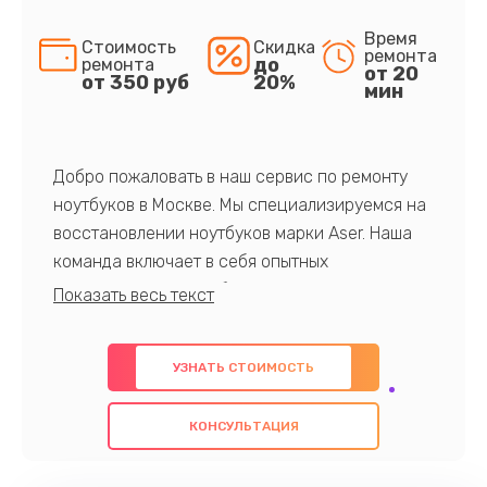
Время
Стоимость
Скидка
ремонта
до
ремонта
от 20
от 350 руб
20%
мин
Добро пожаловать в наш сервис по ремонту
ноутбуков в Москве. Мы специализируемся на
восстановлении ноутбуков марки Aser. Наша
команда включает в себя опытных
профессионалов с обширными знаниями и
многолетним опытом в данной области. Мы
предлагаем быстрый и качественный ремонт с
УЗНАТЬ СТОИМОСТЬ
использованием оригинальных компонентов, а
также гарантируем качество всех
КОНСУЛЬТАЦИЯ
проведенных работ. Наша цель - предоставить
клиентам надежное и профессиональное