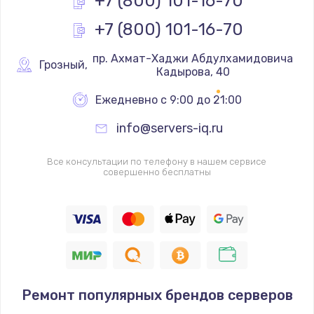
+7 (800) 101-16-70
+7 (800) 101-16-70
Замена реле
1000 руб.
 пр. Ахмат-Хаджи Абдулхамидовича 
Грозный
,
Кадырова, 40
Заказать
Ежедневно с 9:00 до 21:00
Замена термопредохранителя
info@servers-iq.ru
700 руб.
Заказать
Все консультации по телефону в нашем сервисе
совершенно бесплатны
Замена ТЭНа
2500 руб.
Заказать
Замена шнура
1400 руб.
Ремонт популярных брендов серверов
Заказать