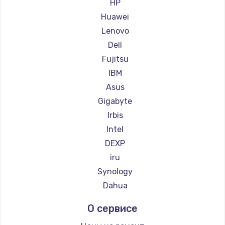
Заказать
HP
Huawei
Замена сенсорного датчика
Lenovo
1300 руб.
Dell
Заказать
Fujitsu
IBM
Замена сигнальной лампы
Asus
1200 руб.
Gigabyte
Заказать
Irbis
Intel
Замена системной платы
DEXP
1500 руб.
iru
Заказать
Synology
Dahua
Замена температурного датчика
О сервисе
2500 руб.