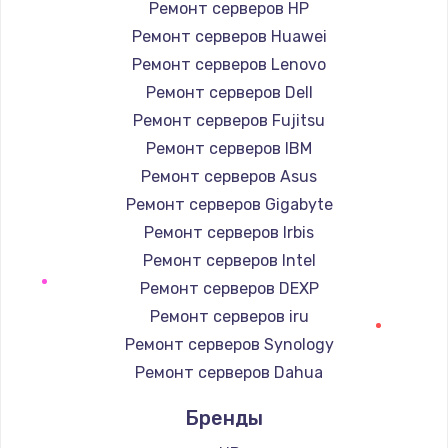
Ремонт серверов HP
Ремонт серверов Huawei
Замена / ремонт электронного модуля
управления
Ремонт серверов Lenovo
600 руб.
Ремонт серверов Dell
Заказать
Ремонт серверов Fujitsu
Ремонт серверов IBM
Замена конфорки
Ремонт серверов Asus
1100 руб.
Ремонт серверов Gigabyte
Заказать
Ремонт серверов Irbis
Ремонт серверов Intel
Замена платы сенсора
Ремонт серверов DEXP
900 руб.
Ремонт серверов iru
Заказать
Ремонт серверов Synology
Ремонт серверов Dahua
Замена регулятора режимов конфорки
Бренды
900 руб.