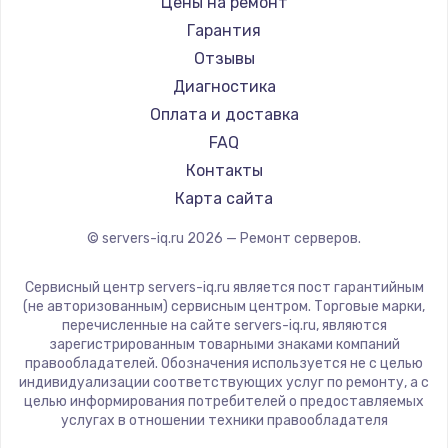
Заказать
Цены на ремонт
Гарантия
Замена электроконфорки
Отзывы
1300 руб.
Диагностика
Заказать
Оплата и доставка
FAQ
Техобслуживание
Контакты
900 руб.
Карта сайта
Заказать
© servers-iq.ru
2026
— Ремонт серверов.
Установка / подключение / демонтаж
Сервисный центр servers-iq.ru является пост гарантийным
1300 руб.
(не авторизованным) сервисным центром. Торговые марки,
перечисленные на сайте servers-iq.ru, являются
Заказать
зарегистрированным товарными знаками компаний
правообладателей. Обозначения используется не с целью
Прошивка
индивидуализации соответствующих услуг по ремонту, а с
целью информирования потребителей о предоставляемых
1400 руб.
услугах в отношении техники правообладателя
Заказать