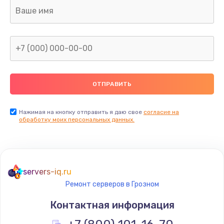
Ремонт капиллярной трубки
400 руб.
Заказать
Замена блока питания
1000 руб.
Заказать
Нажимая на кнопку отправить я даю свое
согласие на
обработку моих персональных данных.
Прошивка / разблокировка
900 руб.
Заказать
servers-iq.ru
Ремонт серверов в Грозном
Замена термостата
Контактная информация
1200 руб.
Заказать