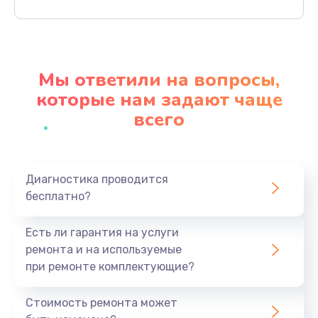
Заказать
Ремонт материнской платы
4500 руб.
Мы ответили на вопросы,
Заказать
которые нам задают чаще
всего
Профилактическая чистка
1000 руб.
Заказать
Диагностика проводится
бесплатно?
Прошивка BIOS
1920 руб.
Есть ли гарантия на услуги
Заказать
ремонта и на используемые
при ремонте комплектующие?
Замена северного моста
1440 руб.
Стоимость ремонта может