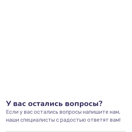
Заказать
Замена видеоадаптера (видеокарты)
1800 руб.
Заказать
Замена, перепайка чипа
1300 руб.
Заказать
Замена HDMI-разъема
650 руб.
Заказать
У вас остались вопросы?
Если у вас остались вопросы напишите нам,
Замена/Pемонт карбюратора
наши специалисты с радостью ответят вам!
1300 руб.
Заказать