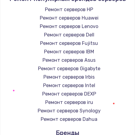
Заказать
Ремонт серверов HP
Ремонт серверов Huawei
Замена / ремонт электронного модуля
управления
Ремонт серверов Lenovo
600 руб.
Ремонт серверов Dell
Заказать
Ремонт серверов Fujitsu
Ремонт серверов IBM
Замена конфорки
Ремонт серверов Asus
1100 руб.
Ремонт серверов Gigabyte
Заказать
Ремонт серверов Irbis
Ремонт серверов Intel
Замена платы сенсора
Ремонт серверов DEXP
900 руб.
Ремонт серверов iru
Заказать
Ремонт серверов Synology
Ремонт серверов Dahua
Замена регулятора режимов конфорки
Бренды
900 руб.