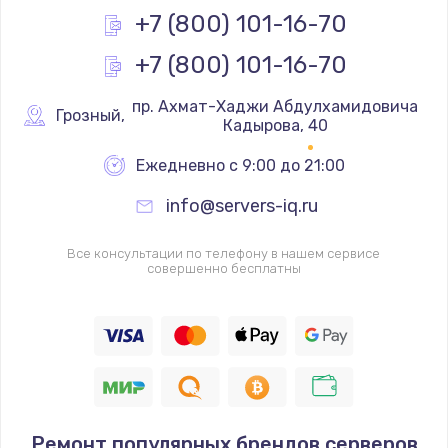
Заказать
+7 (800) 101-16-70
+7 (800) 101-16-70
Замена реле
1000 руб.
 пр. Ахмат-Хаджи Абдулхамидовича 
Грозный
,
Кадырова, 40
Заказать
Ежедневно с 9:00 до 21:00
Замена термопредохранителя
info@servers-iq.ru
700 руб.
Заказать
Все консультации по телефону в нашем сервисе
совершенно бесплатны
Замена ТЭНа
2500 руб.
Заказать
Замена шнура
1400 руб.
Ремонт популярных брендов серверов