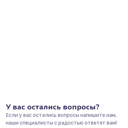
Заказать
Замена видеоадаптера (видеокарты)
1800 руб.
Заказать
Замена, перепайка чипа
1300 руб.
Заказать
Замена HDMI-разъема
650 руб.
Заказать
У вас остались вопросы?
Если у вас остались вопросы напишите нам,
Замена/Pемонт карбюратора
наши специалисты с радостью ответят вам!
1300 руб.