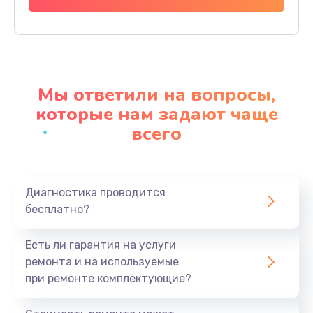
Заказать
Ремонт материнской платы
4500 руб.
Мы ответили на вопросы,
Заказать
которые нам задают чаще
всего
Профилактическая чистка
1000 руб.
Заказать
Диагностика проводится
бесплатно?
Прошивка BIOS
1920 руб.
Есть ли гарантия на услуги
Заказать
ремонта и на используемые
при ремонте комплектующие?
Замена северного моста
1440 руб.