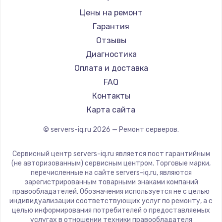
Заказать
Цены на ремонт
Гарантия
Замена электроконфорки
Отзывы
1300 руб.
Диагностика
Заказать
Оплата и доставка
FAQ
Техобслуживание
Контакты
900 руб.
Карта сайта
Заказать
© servers-iq.ru
2026
— Ремонт серверов.
Установка / подключение / демонтаж
Сервисный центр servers-iq.ru является пост гарантийным
1300 руб.
(не авторизованным) сервисным центром. Торговые марки,
перечисленные на сайте servers-iq.ru, являются
Заказать
зарегистрированным товарными знаками компаний
правообладателей. Обозначения используется не с целью
Прошивка
индивидуализации соответствующих услуг по ремонту, а с
целью информирования потребителей о предоставляемых
1400 руб.
услугах в отношении техники правообладателя