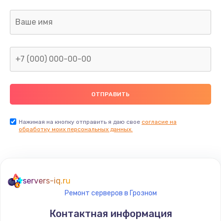
Заказать
Ремонт капиллярной трубки
400 руб.
Заказать
Замена блока питания
1000 руб.
Заказать
Нажимая на кнопку отправить я даю свое
согласие на
обработку моих персональных данных.
Прошивка / разблокировка
900 руб.
Заказать
servers-iq.ru
Ремонт серверов в Грозном
Замена термостата
Контактная информация
1200 руб.