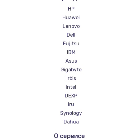
Заказать
HP
Huawei
Замена сенсорного датчика
Lenovo
1300 руб.
Dell
Заказать
Fujitsu
IBM
Замена сигнальной лампы
Asus
1200 руб.
Gigabyte
Заказать
Irbis
Intel
Замена системной платы
DEXP
1500 руб.
iru
Заказать
Synology
Dahua
Замена температурного датчика
О сервисе
2500 руб.