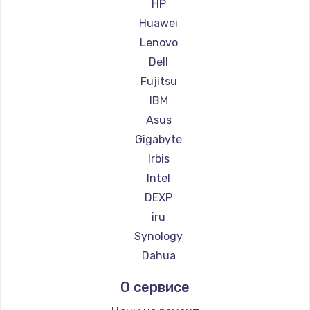
Заказать
HP
Huawei
Замена сенсорного датчика
Lenovo
1300 руб.
Dell
Заказать
Fujitsu
IBM
Замена сигнальной лампы
Asus
1200 руб.
Gigabyte
Заказать
Irbis
Intel
Замена системной платы
DEXP
1500 руб.
iru
Заказать
Synology
Dahua
Замена температурного датчика
О сервисе
2500 руб.