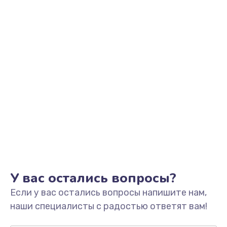
Заказать
Замена видеоадаптера (видеокарты)
1800 руб.
Заказать
Замена, перепайка чипа
1300 руб.
Заказать
Замена HDMI-разъема
650 руб.
Заказать
У вас остались вопросы?
Если у вас остались вопросы напишите нам,
Замена/Pемонт карбюратора
наши специалисты с радостью ответят вам!
1300 руб.
Заказать