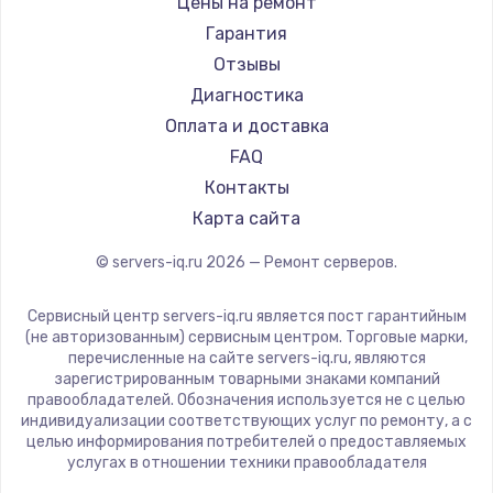
Заказать
Цены на ремонт
Гарантия
Замена электроконфорки
Отзывы
1300 руб.
Диагностика
Заказать
Оплата и доставка
FAQ
Техобслуживание
Контакты
900 руб.
Карта сайта
Заказать
© servers-iq.ru
2026
— Ремонт серверов.
Установка / подключение / демонтаж
Сервисный центр servers-iq.ru является пост гарантийным
1300 руб.
(не авторизованным) сервисным центром. Торговые марки,
перечисленные на сайте servers-iq.ru, являются
Заказать
зарегистрированным товарными знаками компаний
правообладателей. Обозначения используется не с целью
Прошивка
индивидуализации соответствующих услуг по ремонту, а с
целью информирования потребителей о предоставляемых
1400 руб.
услугах в отношении техники правообладателя
Заказать