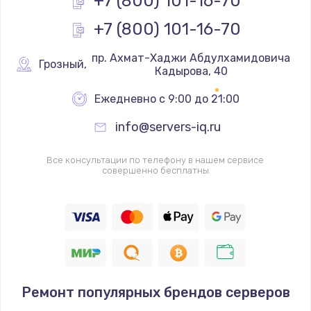
+7 (800) 101-16-70
+7 (800) 101-16-70
Замена реле
1000 руб.
 пр. Ахмат-Хаджи Абдулхамидовича 
Грозный
,
Кадырова, 40
Заказать
Ежедневно с 9:00 до 21:00
Замена термопредохранителя
info@servers-iq.ru
700 руб.
Заказать
Все консультации по телефону в нашем сервисе
совершенно бесплатны
Замена ТЭНа
2500 руб.
Заказать
Замена шнура
1400 руб.
Ремонт популярных брендов серверов
Заказать