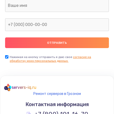
Ремонт капиллярной трубки
400 руб.
Заказать
Замена блока питания
1000 руб.
Заказать
Нажимая на кнопку отправить я даю свое
согласие на
обработку моих персональных данных.
Прошивка / разблокировка
900 руб.
Заказать
servers-iq.ru
Ремонт серверов в Грозном
Замена термостата
Контактная информация
1200 руб.
Заказать