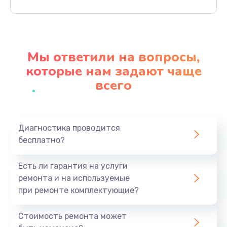
Заказать
Ремонт материнской платы
4500 руб.
Мы ответили на вопросы,
Заказать
которые нам задают чаще
всего
Профилактическая чистка
1000 руб.
Заказать
Диагностика проводится
бесплатно?
Прошивка BIOS
1920 руб.
Есть ли гарантия на услуги
Заказать
ремонта и на используемые
при ремонте комплектующие?
Замена северного моста
1440 руб.
Стоимость ремонта может