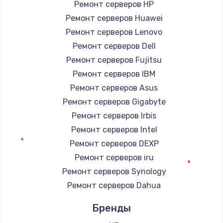
Ремонт серверов HP
Ремонт серверов Huawei
Замена / ремонт электронного модуля
управления
Ремонт серверов Lenovo
600 руб.
Ремонт серверов Dell
Заказать
Ремонт серверов Fujitsu
Ремонт серверов IBM
Замена конфорки
Ремонт серверов Asus
1100 руб.
Ремонт серверов Gigabyte
Заказать
Ремонт серверов Irbis
Ремонт серверов Intel
Замена платы сенсора
Ремонт серверов DEXP
900 руб.
Ремонт серверов iru
Заказать
Ремонт серверов Synology
Ремонт серверов Dahua
Замена регулятора режимов конфорки
Бренды
900 руб.