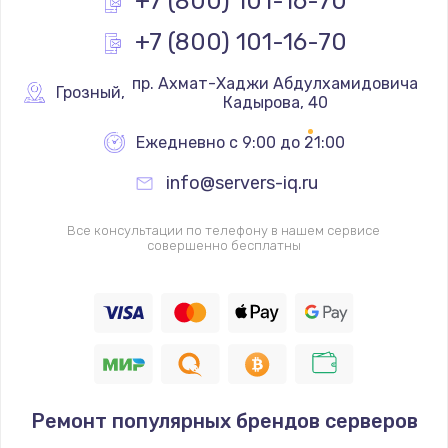
+7 (800) 101-16-70
+7 (800) 101-16-70
Замена реле
1000 руб.
 пр. Ахмат-Хаджи Абдулхамидовича 
Грозный
,
Кадырова, 40
Заказать
Ежедневно с 9:00 до 21:00
Замена термопредохранителя
info@servers-iq.ru
700 руб.
Заказать
Все консультации по телефону в нашем сервисе
совершенно бесплатны
Замена ТЭНа
2500 руб.
Заказать
Замена шнура
1400 руб.
Ремонт популярных брендов серверов
Заказать