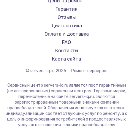
Заказать
Цены на ремонт
Гарантия
Замена электроконфорки
Отзывы
1300 руб.
Диагностика
Заказать
Оплата и доставка
FAQ
Техобслуживание
Контакты
900 руб.
Карта сайта
Заказать
© servers-iq.ru
2026
— Ремонт серверов.
Установка / подключение / демонтаж
Сервисный центр servers-iq.ru является пост гарантийным
1300 руб.
(не авторизованным) сервисным центром. Торговые марки,
перечисленные на сайте servers-iq.ru, являются
Заказать
зарегистрированным товарными знаками компаний
правообладателей. Обозначения используется не с целью
Прошивка
индивидуализации соответствующих услуг по ремонту, а с
целью информирования потребителей о предоставляемых
1400 руб.
услугах в отношении техники правообладателя
Заказать