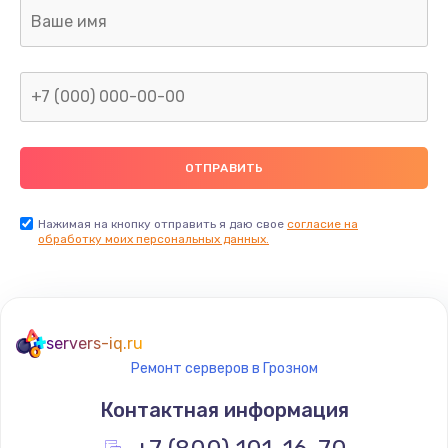
Ремонт капиллярной трубки
400 руб.
Заказать
Замена блока питания
1000 руб.
Заказать
Нажимая на кнопку отправить я даю свое
согласие на
обработку моих персональных данных.
Прошивка / разблокировка
900 руб.
Заказать
servers-iq.ru
Ремонт серверов в Грозном
Замена термостата
Контактная информация
1200 руб.
Заказать