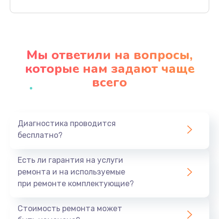
Заказать
Ремонт материнской платы
4500 руб.
Мы ответили на вопросы,
Заказать
которые нам задают чаще
всего
Профилактическая чистка
1000 руб.
Заказать
Диагностика проводится
бесплатно?
Прошивка BIOS
1920 руб.
Есть ли гарантия на услуги
Заказать
ремонта и на используемые
при ремонте комплектующие?
Замена северного моста
1440 руб.
Стоимость ремонта может