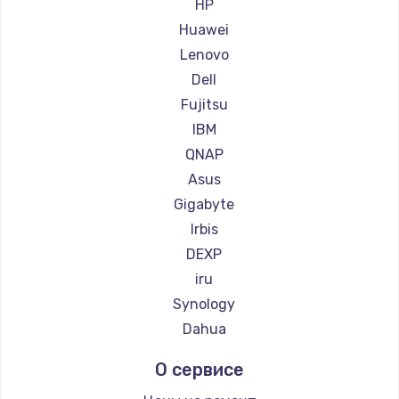
Заказать
HP
Huawei
Замена сенсорного датчика
Lenovo
1300 руб.
Dell
Заказать
Fujitsu
IBM
Замена сигнальной лампы
QNAP
1200 руб.
Asus
Заказать
Gigabyte
Irbis
Замена системной платы
DEXP
1500 руб.
iru
Заказать
Synology
Dahua
Замена температурного датчика
О сервисе
2500 руб.