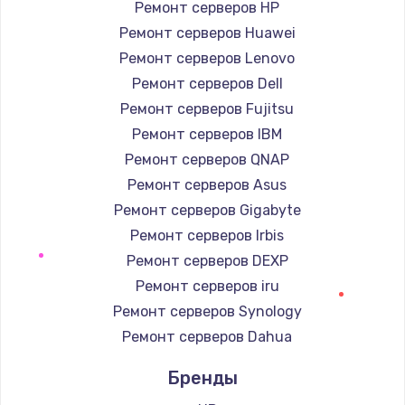
Ремонт серверов HP
Ремонт серверов Huawei
Замена / ремонт электронного модуля
управления
Ремонт серверов Lenovo
600 руб.
Ремонт серверов Dell
Заказать
Ремонт серверов Fujitsu
Ремонт серверов IBM
Замена конфорки
Ремонт серверов QNAP
1100 руб.
Ремонт серверов Asus
Заказать
Ремонт серверов Gigabyte
Ремонт серверов Irbis
Замена платы сенсора
Ремонт серверов DEXP
900 руб.
Ремонт серверов iru
Заказать
Ремонт серверов Synology
Ремонт серверов Dahua
Замена регулятора режимов конфорки
Бренды
900 руб.