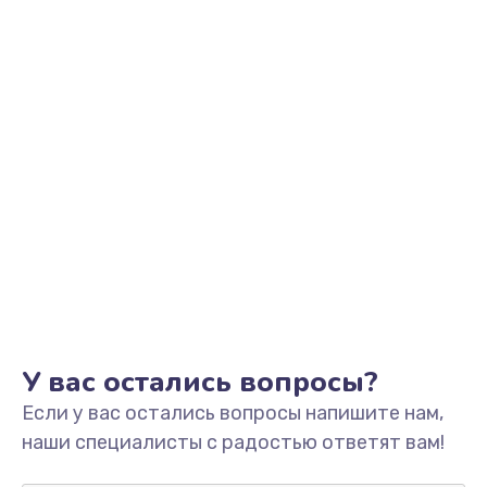
Заказать
Замена видеоадаптера (видеокарты)
1800 руб.
Заказать
Замена, перепайка чипа
1300 руб.
Заказать
Замена HDMI-разъема
650 руб.
Заказать
У вас остались вопросы?
Если у вас остались вопросы напишите нам,
Замена/Pемонт карбюратора
наши специалисты с радостью ответят вам!
1300 руб.
Заказать