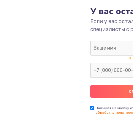
У вас ос
700 руб.
Заказ
Если у вас оста
специалисты с 
2500 руб.
Заказ
1400 руб.
Заказ
модуля
600 руб.
Заказ
1100 руб.
Заказ
900 руб.
Заказ
Нажимая на кнопку о
обработку моих перс
нфорки
900 руб.
Заказ