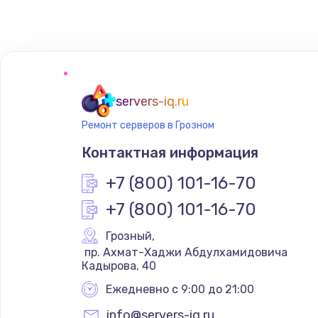
Замена сенсорного датчика
Замена сигнальной лампы
Замена системной платы
servers-iq.ru
Ремонт серверов в Грозном
Замена температурного датчик
Контактная информация
Замена электроконфорки
+7 (800) 101-16-70
+7 (800) 101-16-70
Техобслуживание
Грозный
,
 пр. Ахмат-Хаджи Абдулхамидовича 
Установка / подключение / дем
Кадырова, 40
Ежедневно с 9:00 до 21:00
Прошивка
info@servers-iq.ru