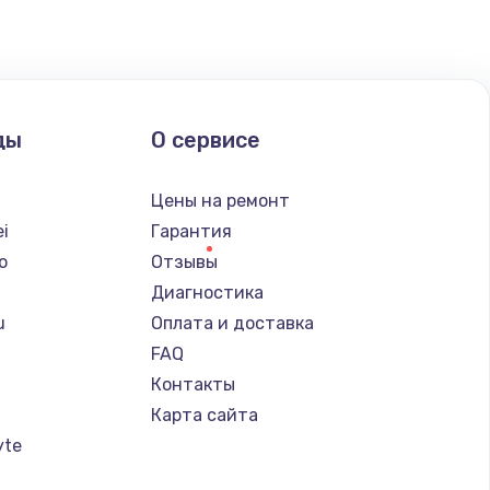
ать
ать
ды
О сервисе
ать
Цены на ремонт
ать
i
Гарантия
o
Отзывы
ать
Диагностика
u
Оплата и доставка
ать
FAQ
Контакты
ать
Карта сайта
yte
ать