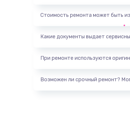
Замена, перепайка чипа
Стоимость ремонта может быть и
Замена HDMI-разъема
Какие документы выдает сервисны
Замена/Pемонт карбюратора
При ремонте используются оригин
Ремонт капиллярной трубки
Замена блока питания
Возможен ли срочный ремонт? Мог
Прошивка / разблокировка
Замена термостата
Замена реле