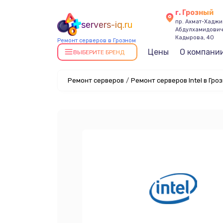
г. Грозный
пр. Ахмат-Хаджи
servers-iq.ru
Абдулхамидови
Кадырова, 40
Ремонт серверов в Грозном
Цены
О компани
ВЫБЕРИТЕ БРЕНД
Ремонт серверов
/
Ремонт серверов Intel в Гро