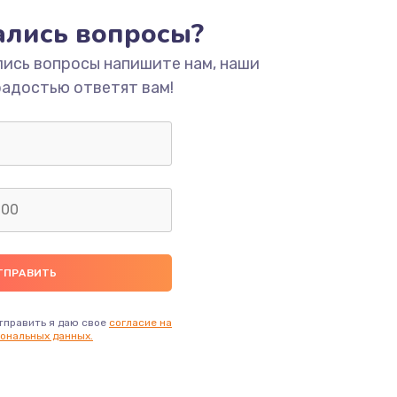
тались вопросы?
ать
лись вопросы напишите нам, наши
радостью ответят вам!
ать
ать
ать
ать
ать
тправить я даю свое
согласие на
ональных данных.
ать