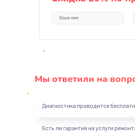
Профилактическая чистка
Прошивка BIOS
Замена северного моста
Ремонт южного моста
Мы ответили на вопр
Замена батарейки BIOS
Настройка BIOS
Диагностика проводится бесплат
Ремонт цепи питания
Есть ли гарантия на услуги ремон
Замена видеоадаптера (видеок