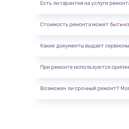
Есть ли гарантия на услуги ремон
Замена видеоадаптера (видеок
Замена, перепайка чипа
Стоимость ремонта может быть и
Замена HDMI-разъема
Какие документы выдает сервисны
Замена/Pемонт карбюратора
При ремонте используются оригин
Ремонт капиллярной трубки
Замена блока питания
Возможен ли срочный ремонт? Мог
Прошивка / разблокировка
Замена термостата