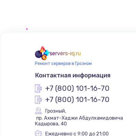
Замена сенсорного датчика
Замена сигнальной лампы
Замена системной платы
servers-iq.ru
Ремонт серверов в Грозном
Замена температурного датчик
Контактная информация
Замена электроконфорки
+7 (800) 101-16-70
+7 (800) 101-16-70
Техобслуживание
Грозный
,
 пр. Ахмат-Хаджи Абдулхамидовича 
Установка / подключение / дем
Кадырова, 40
Ежедневно с 9:00 до 21:00