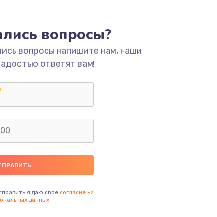
ать
тались вопросы?
ать
лись вопросы напишите нам, наши
радостью ответят вам!
ать
ать
ать
ать
ать
тправить я даю свое
согласие на
ональных данных.