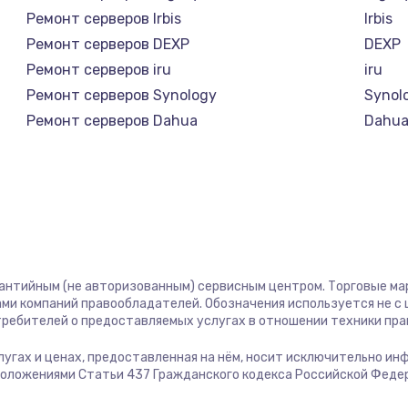
1400 руб.
Заказ
Ремонт серверов Irbis
Irbis
Ремонт серверов DEXP
DEXP
1400 руб.
Заказ
Ремонт серверов iru
iru
Ремонт серверов Synology
Synol
580 руб.
Заказ
Ремонт серверов Dahua
Dahu
500 руб.
Заказ
1000 руб.
Заказ
700 руб.
Заказ
рантийным (не авторизованным) сервисным центром. Торговые марк
ми компаний правообладателей. Обозначения используется не 
600 руб.
Заказ
отребителей о предоставляемых услугах в отношении техники пр
услугах и ценах, предоставленная на нём, носит исключительно и
850 руб.
Заказ
положениями Статьи 437 Гражданского кодекса Российской Феде