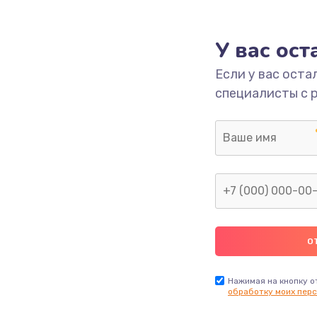
1000 руб.
Заказ
У вас ос
700 руб.
Заказ
Если у вас оста
специалисты с 
2500 руб.
Заказ
1400 руб.
Заказ
модуля
600 руб.
Заказ
1100 руб.
Заказ
900 руб.
Заказ
Нажимая на кнопку о
обработку моих перс
нфорки