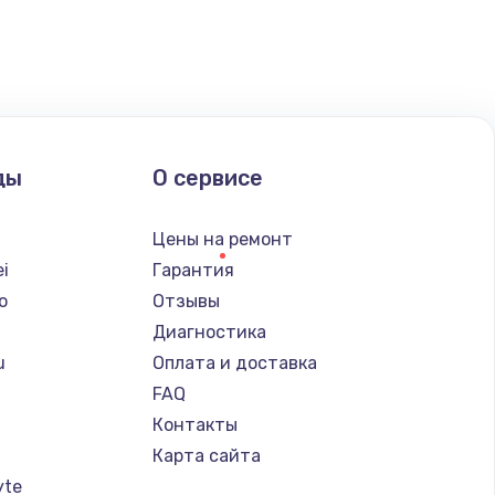
ать
ать
ать
ды
О сервисе
ать
Цены на ремонт
ать
i
Гарантия
o
Отзывы
ать
Диагностика
u
Оплата и доставка
ать
FAQ
Контакты
ать
Карта сайта
yte