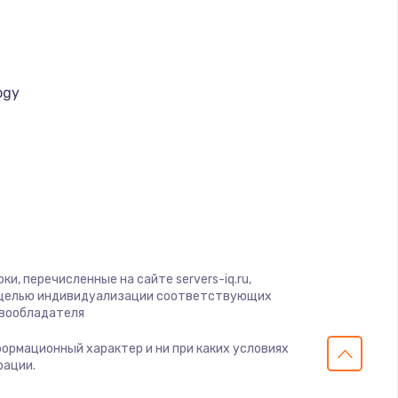
ать
ать
ogy
ать
a
ать
ать
ать
и, перечисленные на сайте servers-iq.ru,
с целью индивидуализации соответствующих
ать
авообладателя
нформационный характер и ни при каких условиях
ать
рации.