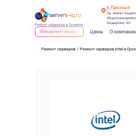
г. Грозный
пр. Ахмат-Хаджи
servers-iq.ru
Абдулхамидови
Кадырова, 40
Ремонт серверов в Грозном
Цены
О компани
ВЫБЕРИТЕ БРЕНД
Ремонт серверов
/
Ремонт серверов Intel в Гро