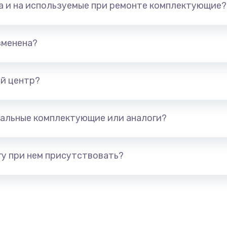
та и на используемые при ремонте комплектующие?
арты)
1800 руб.
Заказ
1300 руб.
Заказ
зменена?
650 руб.
Заказ
й центр?
1300 руб.
Заказ
альные комплектующие или аналоги?
400 руб.
Заказ
1000 руб.
Заказ
у при нем присутствовать?
900 руб.
Заказ
1200 руб.
Заказ