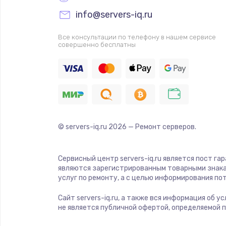
Прошивка
info@servers-iq.ru
Ремонт платы электроники
Все консультации по телефону в нашем сервисе
совершенно бесплатны
Комплексная чистка
Замена датчиков
Замена шнура питания
© servers-iq.ru
2026
— Ремонт серверов.
Ремонт кнопки
Сервисный центр servers-iq.ru является пост га
являются зарегистрированным товарными знака
Настройка
услуг по ремонту, а с целью информирования п
Сайт servers-iq.ru, а также вся информация об 
Ремонт корпуса
не является публичной офертой, определяемой 