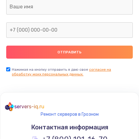
Ремонт капиллярной трубки
400 руб.
Заказать
Замена блока питания
1000 руб.
Заказать
Нажимая на кнопку отправить я даю свое
согласие на
обработку моих персональных данных.
Прошивка / разблокировка
900 руб.
Заказать
servers-iq.ru
Ремонт серверов в Грозном
Замена термостата
Контактная информация
1200 руб.
Заказать