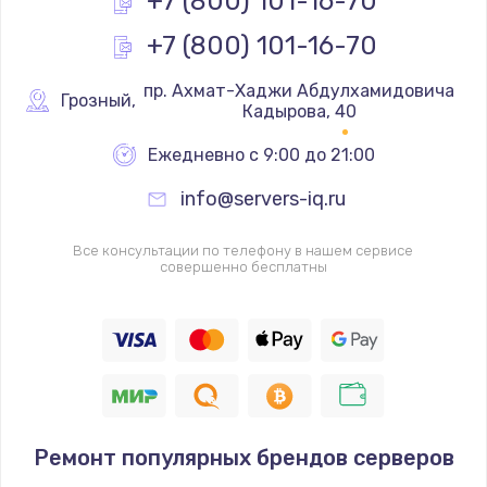
+7 (800) 101-16-70
+7 (800) 101-16-70
Замена реле
1000 руб.
 пр. Ахмат-Хаджи Абдулхамидовича 
Грозный
,
Кадырова, 40
Заказать
Ежедневно с 9:00 до 21:00
Замена термопредохранителя
info@servers-iq.ru
700 руб.
Заказать
Все консультации по телефону в нашем сервисе
совершенно бесплатны
Замена ТЭНа
2500 руб.
Заказать
Замена шнура
1400 руб.
Ремонт популярных брендов серверов
Заказать