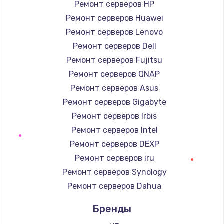
Ремонт серверов HP
Ремонт серверов Huawei
Замена / ремонт электронного модуля
управления
Ремонт серверов Lenovo
600 руб.
Ремонт серверов Dell
Заказать
Ремонт серверов Fujitsu
Ремонт серверов QNAP
Замена конфорки
Ремонт серверов Asus
1100 руб.
Ремонт серверов Gigabyte
Заказать
Ремонт серверов Irbis
Ремонт серверов Intel
Замена платы сенсора
Ремонт серверов DEXP
900 руб.
Ремонт серверов iru
Заказать
Ремонт серверов Synology
Ремонт серверов Dahua
Замена регулятора режимов конфорки
Бренды
900 руб.