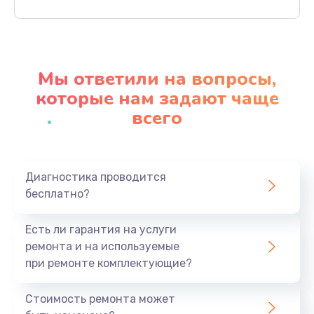
Заказать
Ремонт материнской платы
4500 руб.
Мы ответили на вопросы,
Заказать
которые нам задают чаще
всего
Профилактическая чистка
1000 руб.
Заказать
Диагностика проводится
бесплатно?
Прошивка BIOS
1920 руб.
Есть ли гарантия на услуги
Заказать
ремонта и на используемые
при ремонте комплектующие?
Замена северного моста
1440 руб.
Стоимость ремонта может