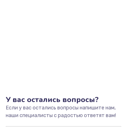
Заказать
Замена видеоадаптера (видеокарты)
1800 руб.
Заказать
Замена, перепайка чипа
1300 руб.
Заказать
Замена HDMI-разъема
650 руб.
Заказать
У вас остались вопросы?
Если у вас остались вопросы напишите нам,
Замена/Pемонт карбюратора
наши специалисты с радостью ответят вам!
1300 руб.
Заказать