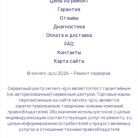
Заказать
Цены на ремонт
Гарантия
Замена электроконфорки
Отзывы
1300 руб.
Диагностика
Заказать
Оплата и доставка
FAQ
Техобслуживание
Контакты
900 руб.
Карта сайта
Заказать
© servers-iq.ru
2026
— Ремонт серверов.
Установка / подключение / демонтаж
Сервисный центр servers-iq.ru является пост гарантийным
1300 руб.
(не авторизованным) сервисным центром. Торговые марки,
перечисленные на сайте servers-iq.ru, являются
Заказать
зарегистрированным товарными знаками компаний
правообладателей. Обозначения используется не с целью
Прошивка
индивидуализации соответствующих услуг по ремонту, а с
целью информирования потребителей о предоставляемых
1400 руб.
услугах в отношении техники правообладателя
Заказать