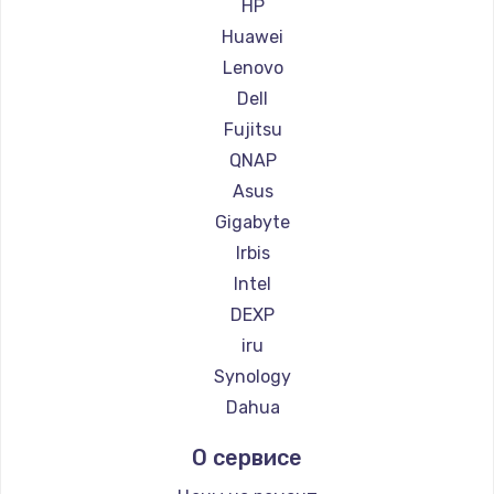
Заказать
HP
Huawei
Замена сенсорного датчика
Lenovo
1300 руб.
Dell
Заказать
Fujitsu
QNAP
Замена сигнальной лампы
Asus
1200 руб.
Gigabyte
Заказать
Irbis
Intel
Замена системной платы
DEXP
1500 руб.
iru
Заказать
Synology
Dahua
Замена температурного датчика
О сервисе
2500 руб.