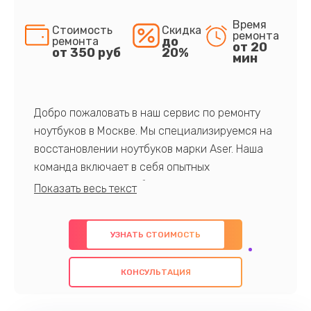
Время
Стоимость
Скидка
ремонта
до
ремонта
от 20
от 350 руб
20%
мин
Добро пожаловать в наш сервис по ремонту
ноутбуков в Москве. Мы специализируемся на
восстановлении ноутбуков марки Aser. Наша
команда включает в себя опытных
профессионалов с обширными знаниями и
многолетним опытом в данной области. Мы
предлагаем быстрый и качественный ремонт с
УЗНАТЬ СТОИМОСТЬ
использованием оригинальных компонентов, а
также гарантируем качество всех
КОНСУЛЬТАЦИЯ
проведенных работ. Наша цель - предоставить
клиентам надежное и профессиональное