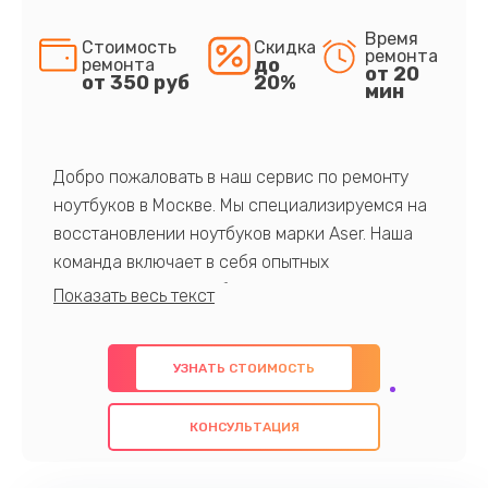
Время
Стоимость
Скидка
ремонта
до
ремонта
от 20
от 350 руб
20%
мин
Добро пожаловать в наш сервис по ремонту
ноутбуков в Москве. Мы специализируемся на
восстановлении ноутбуков марки Aser. Наша
команда включает в себя опытных
профессионалов с обширными знаниями и
многолетним опытом в данной области. Мы
предлагаем быстрый и качественный ремонт с
УЗНАТЬ СТОИМОСТЬ
использованием оригинальных компонентов, а
также гарантируем качество всех
КОНСУЛЬТАЦИЯ
проведенных работ. Наша цель - предоставить
клиентам надежное и профессиональное