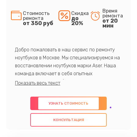
Время
Стоимость
Скидка
ремонта
до
ремонта
от 20
от 350 руб
20%
мин
Добро пожаловать в наш сервис по ремонту
ноутбуков в Москве. Мы специализируемся на
восстановлении ноутбуков марки Aser. Наша
команда включает в себя опытных
профессионалов с обширными знаниями и
многолетним опытом в данной области. Мы
предлагаем быстрый и качественный ремонт с
УЗНАТЬ СТОИМОСТЬ
использованием оригинальных компонентов, а
также гарантируем качество всех
КОНСУЛЬТАЦИЯ
проведенных работ. Наша цель - предоставить
клиентам надежное и профессиональное