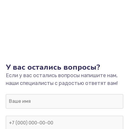
Заказать
Замена разъёмов (HDMI, DVI, Дисплей порта)
390 руб.
Заказать
Замена SSD
У вас остались вопросы?
1045 руб.
Если у вас остались вопросы напишите нам,
Заказать
наши специалисты с радостью ответят вам!
Замена клавиатуры
990 руб.
Заказать
Ремонт цепей питания