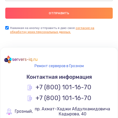
2500 руб.
Заказать
Замена видеокарты
Нажимая на кнопку отправить я даю свое
согласие на
обработку моих персональных данных.
2045 руб.
Заказать
Ремонт разъема питания
servers-iq.ru
1090 руб.
Ремонт серверов в Грозном
Заказать
Контактная информация
+7 (800) 101-16-70
Замена видеочипа
2745 руб.
+7 (800) 101-16-70
Заказать
 пр. Ахмат-Хаджи Абдулхамидовича 
Грозный
,
Кадырова, 40
Настройка BIOS