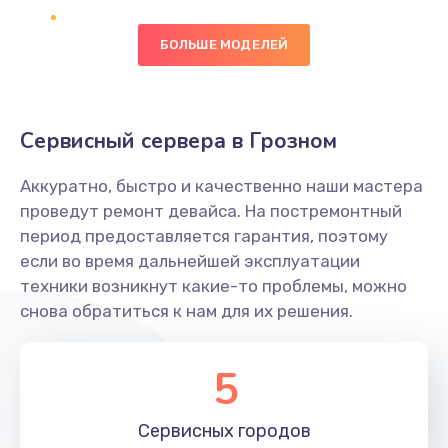
490 руб.
БОЛЬШЕ МОДЕЛЕЙ
Заказать
Сбор/Разбор
Сервисный сервера в Грозном
1490 руб.
Заказать
Аккуратно, быстро и качественно наши мастера
проведут ремонт девайса. На постремонтный
Замена разъема SIM
период предоставляется гарантия, поэтому
если во время дальнейшей эксплуатации
290 руб.
техники возникнут какие-то проблемы, можно
Заказать
снова обратиться к нам для их решения.
Замена полифонического динамика
5
390 руб.
Заказать
Сервисных
городов