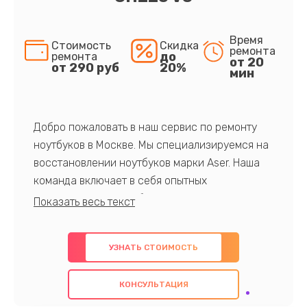
Время
Стоимость
Скидка
ремонта
до
ремонта
от 20
от 290 руб
20%
мин
Добро пожаловать в наш сервис по ремонту
ноутбуков в Москве. Мы специализируемся на
восстановлении ноутбуков марки Aser. Наша
команда включает в себя опытных
профессионалов с обширными знаниями и
многолетним опытом в данной области. Мы
предлагаем быстрый и качественный ремонт с
УЗНАТЬ СТОИМОСТЬ
использованием оригинальных компонентов, а
также гарантируем качество всех
КОНСУЛЬТАЦИЯ
проведенных работ. Наша цель - предоставить
клиентам надежное и профессиональное