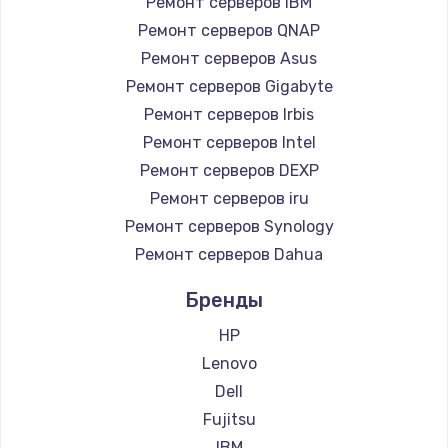
Ремонт серверов IBM
Замена южного моста
Ремонт серверов QNAP
2750 руб.
Ремонт серверов Asus
Заказать
Ремонт серверов Gigabyte
Ремонт серверов Irbis
Замена контроллера питания
Ремонт серверов Intel
1490 руб.
Ремонт серверов DEXP
Заказать
Ремонт серверов iru
Ремонт серверов Synology
Замена тачпада
Ремонт серверов Dahua
1745 руб.
Бренды
Заказать
HP
Замена корпуса
Lenovo
Dell
890 руб.
Fujitsu
Заказать
IBM