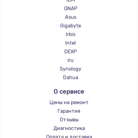
QNAP
Замена материнской платы
Asus
1760 руб.
Gigabyte
Заказать
Irbis
Intel
DEXP
iru
Synology
Dahua
О сервисе
Цены на ремонт
Гарантия
Отзывы
Диагностика
Оплата и доставка