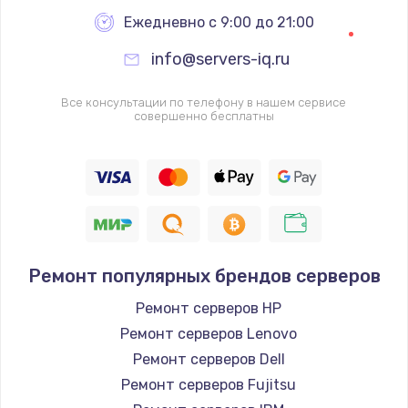
Ежедневно с 9:00 до 21:00
995 руб.
Заказать
info@servers-iq.ru
Ремонт подсветки
Все консультации по телефону в нашем сервисе
совершенно бесплатны
1200 руб.
Заказать
Настройка ОС
1160 руб.
Заказать
Ремонт популярных брендов серверов
Ремонт серверов HP
Чистка от пыли
Ремонт серверов Lenovo
1060 руб.
Ремонт серверов Dell
Заказать
Ремонт серверов Fujitsu