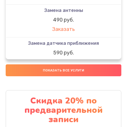
Замена антенны
490 руб.
Заказать
Замена датчика приближения
590 руб.
Заказать
ПОКАЗАТЬ ВСЕ УСЛУГИ
Замена стекла
890 руб.
Заказать
Скидка 20% по
предварительной
Обновление ПО
записи
890 руб.