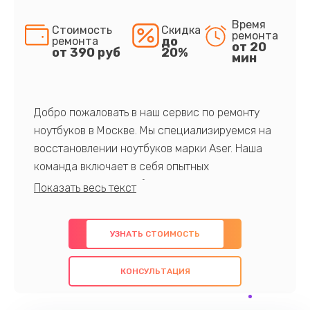
Время
Стоимость
Скидка
ремонта
до
ремонта
от 20
от 390 руб
20%
мин
Добро пожаловать в наш сервис по ремонту
ноутбуков в Москве. Мы специализируемся на
восстановлении ноутбуков марки Aser. Наша
команда включает в себя опытных
профессионалов с обширными знаниями и
многолетним опытом в данной области. Мы
предлагаем быстрый и качественный ремонт с
УЗНАТЬ СТОИМОСТЬ
использованием оригинальных компонентов, а
также гарантируем качество всех
КОНСУЛЬТАЦИЯ
проведенных работ. Наша цель - предоставить
клиентам надежное и профессиональное