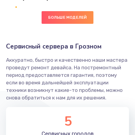
Заказать
БОЛЬШЕ МОДЕЛЕЙ
Ремонт цепей питания
2500 руб.
Заказать
Сервисный сервера в Грозном
Замена видеокарты
Аккуратно, быстро и качественно наши мастера
2045 руб.
проведут ремонт девайса. На постремонтный
период предоставляется гарантия, поэтому
Заказать
если во время дальнейшей эксплуатации
техники возникнут какие-то проблемы, можно
Ремонт разъема питания
снова обратиться к нам для их решения.
1090 руб.
Заказать
5
Замена видеочипа
Сервисных
городов