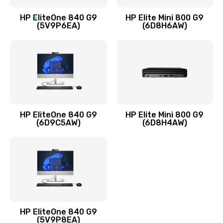
Заказать
HP EliteOne 840 G9
HP Elite Mini 800 G9
(5V9P6EA)
(6D8H6AW)
Замена разъёмов (HDMI, DVI, Дисплей порта)
390 руб.
Заказать
Замена аккумулятора
620 руб.
HP EliteOne 840 G9
HP Elite Mini 800 G9
Заказать
(6D9C5AW)
(6D8H4AW)
Замена клавиатуры
990 руб.
Заказать
Замена жесткого диска
HP EliteOne 840 G9
745 руб.
(5V9P8EA)