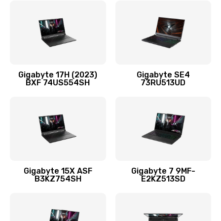
3500 руб.
Заказать
Замена жесткого диска
995 руб.
Gigabyte 17H (2023)
Gigabyte SE4
BXF 74US554SH
73RU513UD
Заказать
Установка драйверов
1450 руб.
Заказать
Замена вебкамеры
Gigabyte 15X ASF
Gigabyte 7 9MF-
B3KZ754SH
E2KZ513SD
1620 руб.
Заказать