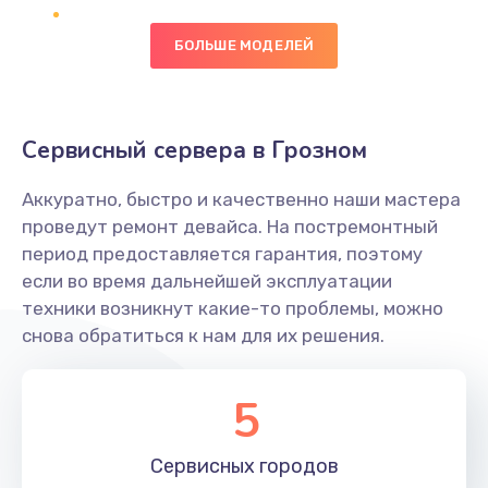
БОЛЬШЕ МОДЕЛЕЙ
Замена оперативной памяти
820 руб.
Заказать
Сервисный сервера в Грозном
Замена процессора
Аккуратно, быстро и качественно наши мастера
1290 руб.
проведут ремонт девайса. На постремонтный
Заказать
период предоставляется гарантия, поэтому
если во время дальнейшей эксплуатации
Замена системы охлаждения
техники возникнут какие-то проблемы, можно
снова обратиться к нам для их решения.
1695 руб.
Заказать
5
Замена термопасты
1090 руб.
Сервисных
городов