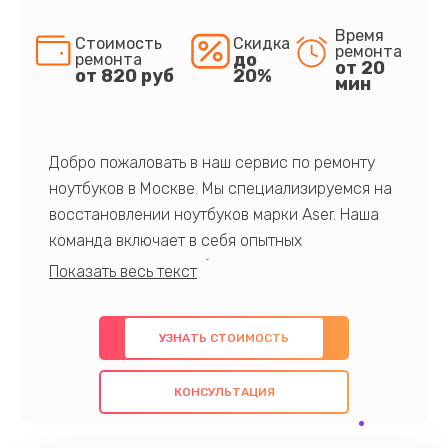
Время
Стоимость
Скидка
ремонта
до
ремонта
от 20
от 820 руб
20%
мин
Добро пожаловать в наш сервис по ремонту
ноутбуков в Москве. Мы специализируемся на
восстановлении ноутбуков марки Aser. Наша
команда включает в себя опытных
профессионалов с обширными знаниями и
многолетним опытом в данной области. Мы
предлагаем быстрый и качественный ремонт с
УЗНАТЬ СТОИМОСТЬ
использованием оригинальных компонентов, а
также гарантируем качество всех
КОНСУЛЬТАЦИЯ
проведенных работ. Наша цель - предоставить
клиентам надежное и профессиональное