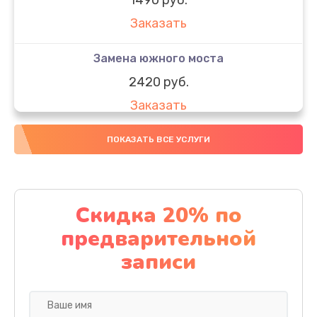
Заказать
Замена южного моста
2420 руб.
Заказать
Чистка от пыли
ПОКАЗАТЬ ВСЕ УСЛУГИ
1390 руб.
Заказать
Скидка 20% по
Настройка ОС
предварительной
1420 руб.
записи
Заказать
Настройка BIOS