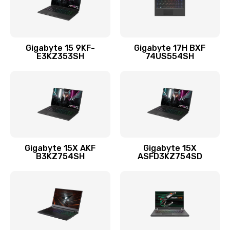
Ремонт петель крышки
1090 руб.
Заказать
Gigabyte 15 9KF-
Gigabyte 17H BXF
E3KZ353SH
74US554SH
Настройка Wi-Fi
1545 руб.
Заказать
Замена тачпада
1245 руб.
Gigabyte 15X AKF
Gigabyte 15X
B3KZ754SH
ASFD3KZ754SD
Заказать
Замена корпуса
890 руб.
Заказать