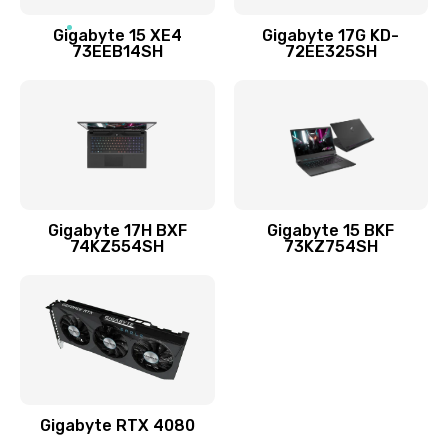
Замена разъёмов (HDMI, DVI, Дисплей порта)
Gigabyte 15 XE4
Gigabyte 17G KD-
73EEB14SH
72EE325SH
1095 руб.
Заказать
Замена USB порта
1595 руб.
Заказать
Gigabyte 17H BXF
Gigabyte 15 BKF
74KZ554SH
73KZ754SH
Замена звуковой карты
1700 руб.
Заказать
Замена микрофона
2600 руб.
Gigabyte RTX 4080
Заказать