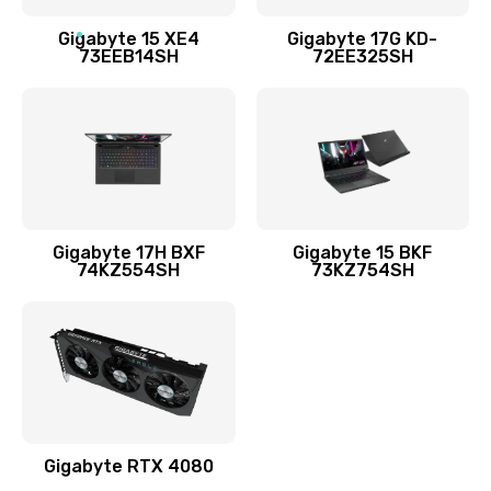
Замена разъёмов (HDMI, DVI, Дисплей порта)
Gigabyte 15 XE4
Gigabyte 17G KD-
73EEB14SH
72EE325SH
1095 руб.
Заказать
Замена USB порта
1595 руб.
Заказать
Gigabyte 17H BXF
Gigabyte 15 BKF
74KZ554SH
73KZ754SH
Замена звуковой карты
1700 руб.
Заказать
Замена микрофона
2600 руб.
Gigabyte RTX 4080
Заказать