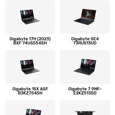
3500 руб.
Заказать
Замена жесткого диска
995 руб.
Gigabyte 17H (2023)
Gigabyte SE4
BXF 74US554SH
73RU513UD
Заказать
Установка драйверов
1450 руб.
Заказать
Замена вебкамеры
Gigabyte 15X ASF
Gigabyte 7 9MF-
B3KZ754SH
E2KZ513SD
1620 руб.
Заказать