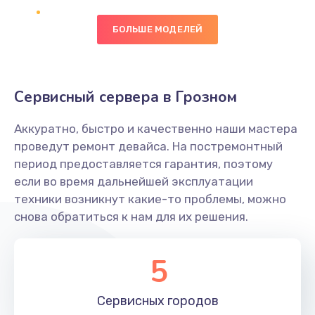
БОЛЬШЕ МОДЕЛЕЙ
Замена оперативной памяти
820 руб.
Заказать
Сервисный сервера в Грозном
Замена процессора
Аккуратно, быстро и качественно наши мастера
1290 руб.
проведут ремонт девайса. На постремонтный
Заказать
период предоставляется гарантия, поэтому
если во время дальнейшей эксплуатации
Замена системы охлаждения
техники возникнут какие-то проблемы, можно
снова обратиться к нам для их решения.
1695 руб.
Заказать
5
Замена термопасты
1090 руб.
Сервисных
городов