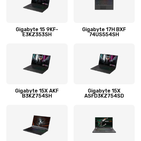
Ремонт петель крышки
1090 руб.
Заказать
Gigabyte 15 9KF-
Gigabyte 17H BXF
E3KZ353SH
74US554SH
Настройка Wi-Fi
1545 руб.
Заказать
Замена тачпада
1245 руб.
Gigabyte 15X AKF
Gigabyte 15X
B3KZ754SH
ASFD3KZ754SD
Заказать
Замена корпуса
890 руб.
Заказать