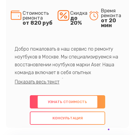
Время
Стоимость
Скидка
ремонта
до
ремонта
от 20
от 820 руб
20%
мин
Добро пожаловать в наш сервис по ремонту
ноутбуков в Москве. Мы специализируемся на
восстановлении ноутбуков марки Aser. Наша
команда включает в себя опытных
профессионалов с обширными знаниями и
многолетним опытом в данной области. Мы
предлагаем быстрый и качественный ремонт с
УЗНАТЬ СТОИМОСТЬ
использованием оригинальных компонентов, а
также гарантируем качество всех
КОНСУЛЬТАЦИЯ
проведенных работ. Наша цель - предоставить
клиентам надежное и профессиональное