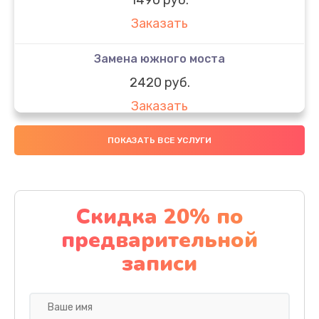
Заказать
Замена южного моста
2420 руб.
Заказать
Чистка от пыли
ПОКАЗАТЬ ВСЕ УСЛУГИ
1390 руб.
Заказать
Скидка 20% по
Настройка ОС
предварительной
1420 руб.
записи
Заказать
Настройка BIOS