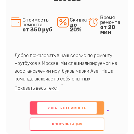
Время
Стоимость
Скидка
ремонта
до
ремонта
от 20
от 350 руб
20%
мин
Добро пожаловать в наш сервис по ремонту
ноутбуков в Москве. Мы специализируемся на
восстановлении ноутбуков марки Aser. Наша
команда включает в себя опытных
профессионалов с обширными знаниями и
многолетним опытом в данной области. Мы
предлагаем быстрый и качественный ремонт с
УЗНАТЬ СТОИМОСТЬ
использованием оригинальных компонентов, а
также гарантируем качество всех
КОНСУЛЬТАЦИЯ
проведенных работ. Наша цель - предоставить
клиентам надежное и профессиональное