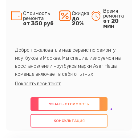
Время
Стоимость
Скидка
ремонта
до
ремонта
от 20
от 350 руб
20%
мин
Добро пожаловать в наш сервис по ремонту
ноутбуков в Москве. Мы специализируемся на
восстановлении ноутбуков марки Aser. Наша
команда включает в себя опытных
профессионалов с обширными знаниями и
многолетним опытом в данной области. Мы
предлагаем быстрый и качественный ремонт с
УЗНАТЬ СТОИМОСТЬ
использованием оригинальных компонентов, а
также гарантируем качество всех
КОНСУЛЬТАЦИЯ
проведенных работ. Наша цель - предоставить
клиентам надежное и профессиональное