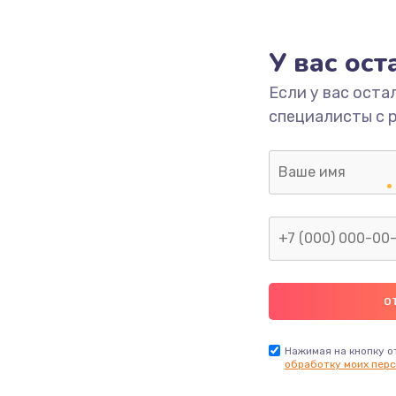
995 руб.
Заказ
У вас ос
Если у вас оста
1195 руб.
Заказ
специалисты с 
1160 руб.
Заказ
995 руб.
Заказ
2750 руб.
Заказ
1490 руб.
Заказ
1745 руб.
Заказ
Нажимая на кнопку о
обработку моих перс