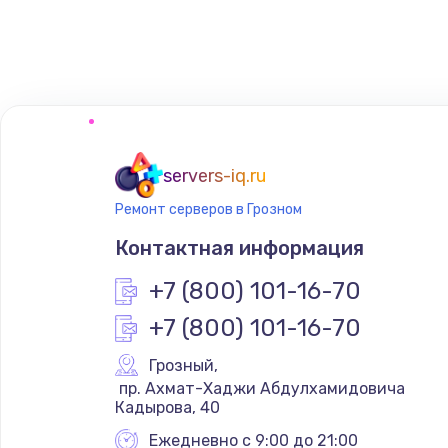
Замена клавиатуры
Замена аккумулятора
Замена материнской платы
servers-iq.ru
Ремонт серверов в Грозном
Контактная информация
+7 (800) 101-16-70
+7 (800) 101-16-70
Грозный
,
 пр. Ахмат-Хаджи Абдулхамидовича 
Кадырова, 40
Ежедневно с 9:00 до 21:00