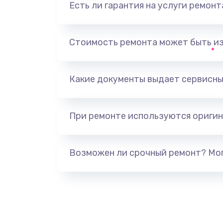
Есть ли гарантия на услуги ремон
Замена оперативной памяти
Замена микрофона
Стоимость ремонта может быть и
Замена звуковой карты
Какие документы выдает сервисны
Замена USB порта
При ремонте используются оригин
Замена разъёмов (HDMI, DVI, Ди
порта)
Возможен ли срочный ремонт? Мог
Замена северного моста
Восстановление данных
Замена SSD