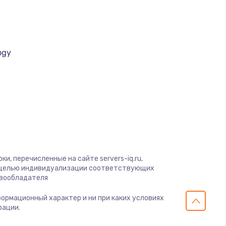
ogy
a
и, перечисленные на сайте servers-iq.ru,
с целью индивидуализации соответствующих
авообладателя
нформационный характер и ни при каких условиях
рации.