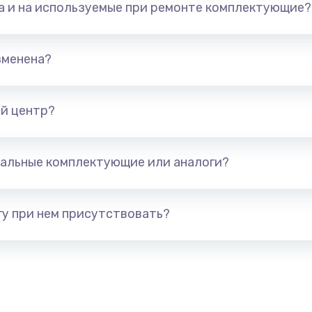
та и на используемые при ремонте комплектующие?
960 руб.
Заказ
1500 руб.
Заказ
зменена?
1500 руб.
Заказ
й центр?
1245 руб.
Заказ
альные комплектующие или аналоги?
сплей
390 руб.
Заказ
у при нем присутствовать?
2750 руб.
Заказ
990 руб.
Заказ
1520 руб.
Заказ