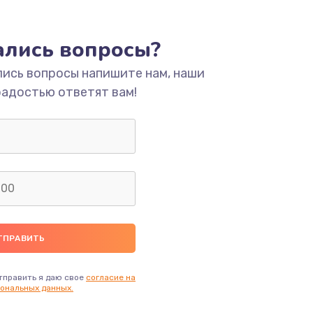
ать
тались вопросы?
лись вопросы напишите нам, наши
ать
радостью ответят вам!
ать
ать
ать
ать
ать
тправить я даю свое
согласие на
ональных данных.