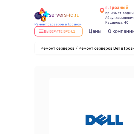
г. Грозный
пр. Ахмат-Хаджи
servers-iq.ru
Абдулхамидови
Кадырова, 40
Ремонт серверов в Грозном
Цены
О компани
ВЫБЕРИТЕ БРЕНД
Ремонт серверов
/
Ремонт серверов Dell в Гроз