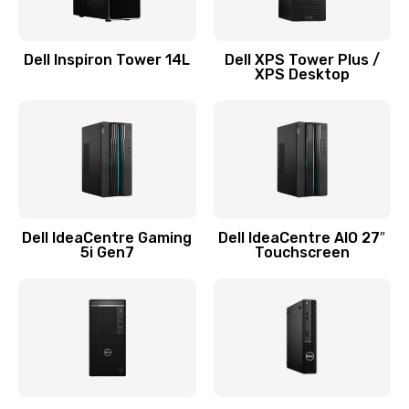
Замена системы охлаждения
1645 руб.
Dell Inspiron Tower 14L
Dell XPS Tower Plus /
Заказать
XPS Desktop
Замена процессора
1290 руб.
Заказать
Замена оперативной памяти
Dell IdeaCentre Gaming
Dell IdeaCentre AIO 27″
5i Gen7
Touchscreen
960 руб.
Заказать
Замена микрофона
1500 руб.
Заказать