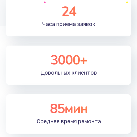
Заказать
24
Настройка ОС
Часа приема
заявок
1160 руб.
Заказать
3000+
Чистка от пыли
995 руб.
Довольных
клиентов
Заказать
Замена южного моста
2750 руб.
85мин
Заказать
Среднее время
ремонта
Замена контроллера питания
1490 руб.