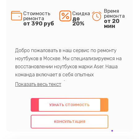
Время
Стоимость
Скидка
ремонта
до
ремонта
от 20
от 390 руб
20%
мин
Добро пожаловать в наш сервис по ремонту
ноутбуков в Москве. Мы специализируемся на
восстановлении ноутбуков марки Aser. Наша
команда включает в себя опытных
профессионалов с обширными знаниями и
многолетним опытом в данной области. Мы
предлагаем быстрый и качественный ремонт с
УЗНАТЬ СТОИМОСТЬ
использованием оригинальных компонентов, а
также гарантируем качество всех
КОНСУЛЬТАЦИЯ
проведенных работ. Наша цель - предоставить
клиентам надежное и профессиональное