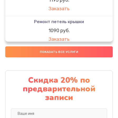
Заказать
Ремонт петель крышки
1090 руб.
Заказать
Замена вебкамеры
ПОКАЗАТЬ ВСЕ УСЛУГИ
1495 руб.
Заказать
Скидка 20% по
Установка драйверов
предварительной
1000 руб.
записи
Заказать
Замена жесткого диска