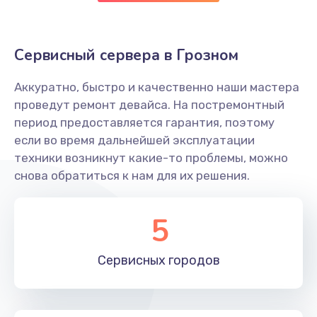
Восстановление данных
Сервисный сервера в Грозном
990 руб.
Заказать
Аккуратно, быстро и качественно наши мастера
проведут ремонт девайса. На постремонтный
Замена SSD
период предоставляется гарантия, поэтому
1520 руб.
если во время дальнейшей эксплуатации
техники возникнут какие-то проблемы, можно
Заказать
снова обратиться к нам для их решения.
Настройка BIOS
5
995 руб.
Заказать
Сервисных
городов
Ремонт подсветки
1195 руб.