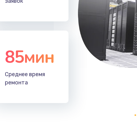
заявок
50 мин
1 год
30 мин
2 года
40 мин
3 года
85мин
50 мин
3 года
Среднее время
30 мин
3 года
ремонта