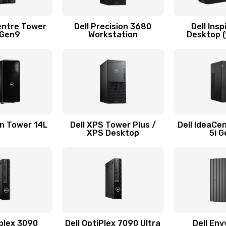
50 мин
2 года
entre Tower
Dell Precision 3680
Dell Insp
 Gen9
Workstation
Desktop (
50 мин
2 года
20 мин
3 года
20 мин
3 года
on Tower 14L
Dell XPS Tower Plus /
Dell IdeaCe
XPS Desktop
5i 
30 мин
2 года
сплей
50 мин
1 год
30 мин
3 года
iplex 3090
Dell OptiPlex 7090 Ultra
Dell Env