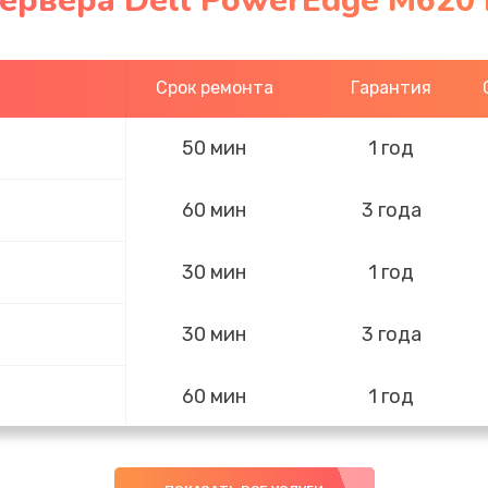
ервера Dell PowerEdge M620 
Срок ремонта
Гарантия
50 мин
1 год
60 мин
3 года
30 мин
1 год
30 мин
3 года
60 мин
1 год
40 мин
2 года