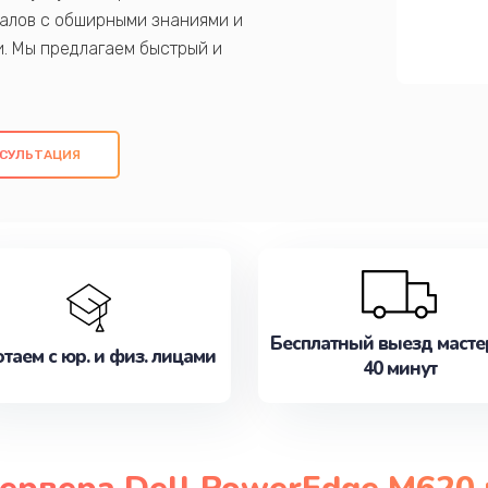
алов с обширными знаниями и
и. Мы предлагаем быстрый и
ем оригинальных компонентов, а также
ых работ. Наша цель - предоставить
ое обслуживание, удовлетворяя их
СУЛЬТАЦИЯ
медлите записаться на ремонт уже
Бесплатный выезд масте
таем с юр. и физ. лицами
40 минут