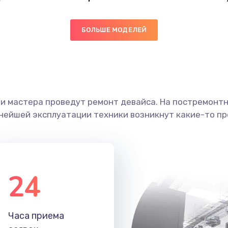
50 мин
2 года
БОЛЬШЕ МОДЕЛЕЙ
30 мин
3 года
40 мин
2 года
60 мин
3 года
ши мастера проведут ремонт девайса. На постремонт
ьнейшей эксплуатации техники возникнут какие-то пр
50 мин
2 года
50 мин
3 года
24
20 мин
3 года
50 мин
3 года
Часа приема