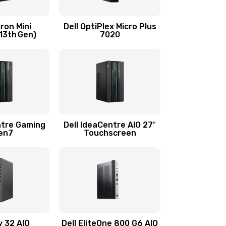
1290 руб.
Заказать
iron Mini
Dell OptiPlex Micro Plus
13th Gen)
7020
960 руб.
Заказать
1500 руб.
Заказать
1500 руб.
Заказать
ntre Gaming
Dell IdeaCentre AIO 27″
Gen7
Touchscreen
1245 руб.
Заказать
390 руб.
Заказать
2750 руб.
Заказать
y 32 AIO
Dell EliteOne 800 G6 AIO