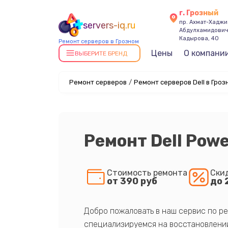
г. Грозный
пр. Ахмат-Хаджи
servers-iq.ru
Абдулхамидови
Кадырова, 40
Ремонт серверов в Грозном
Цены
О компани
ВЫБЕРИТЕ БРЕНД
Ремонт серверов
/
Ремонт серверов Dell в Гроз
Ремонт Dell Pow
Стоимость ремонта
Ски
от 390 руб
до 
Добро пожаловать в наш сервис по ре
специализируемся на восстановлении