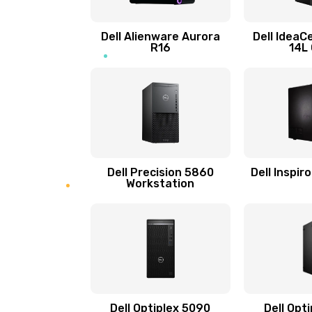
Замена процессора
Dell Alienware Aurora
Dell IdeaC
R16
14L
Замена оперативной памяти
Замена микрофона
Замена звуковой карты
Dell Precision 5860
Dell Inspir
Workstation
Замена USB порта
Замена разъёмов (HDMI, DVI, Ди
порта)
Замена северного моста
Dell Optiplex 5090
Dell Opt