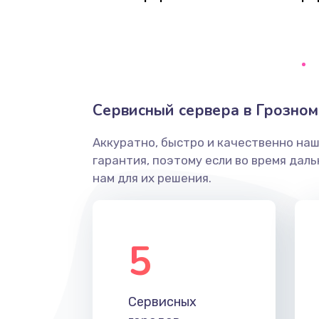
Восстановление данных
Замена SSD
Настройка BIOS
Сервисный сервера в Грозном
Ремонт подсветки
Аккуратно, быстро и качественно на
гарантия, поэтому если во время дал
Настройка ОС
нам для их решения.
Чистка от пыли
5
Замена южного моста
Замена контроллера питания
Сервисных