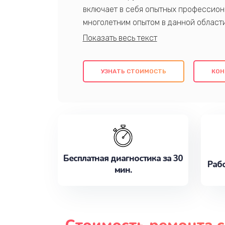
включает в себя опытных профессион
многолетним опытом в данной област
качественный ремонт с использовани
гарантируем качество всех проведенн
клиентам надежное и профессиональн
УЗНАТЬ СТОИМОСТЬ
КОН
потребности наилучшим образом. Не 
сейчас!
Бесплатная диагностика за 30
Рабо
мин.