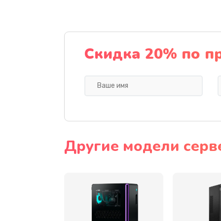
Ремонт цепей питания
Замена видеокарты
Скидка 20% по п
Ремонт разъема питания
Замена видеочипа
Замена экрана
Другие модели серв
Замена шлейфа матрицы
Замена термопасты
Замена системы охлаждения