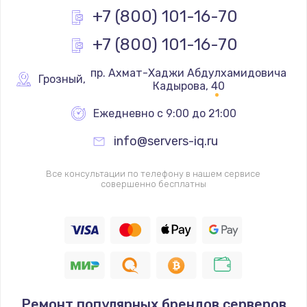
Заказать
+7 (800) 101-16-70
+7 (800) 101-16-70
Замена основной камеры
490 руб.
 пр. Ахмат-Хаджи Абдулхамидовича 
Грозный
,
Кадырова, 40
Заказать
Ежедневно с 9:00 до 21:00
Замена элемента
info@servers-iq.ru
1190 руб.
Заказать
Все консультации по телефону в нашем сервисе
совершенно бесплатны
Замена материнской платы
1330 руб.
Заказать
Замена клавиатуры
1190 руб.
Ремонт популярных брендов серверов