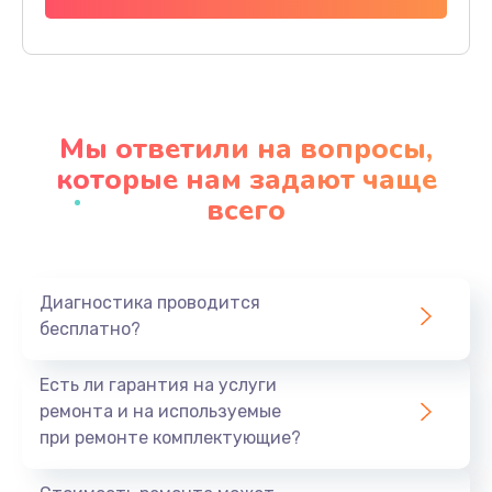
Заказать
Чистка динамика и микрофонов (с разбором)
1790 руб.
Мы ответили на вопросы,
Заказать
которые нам задают чаще
всего
Замена кнопки Home (домой)
890 руб.
Заказать
Диагностика проводится
бесплатно?
Замена сканера отпечатка
790 руб.
Есть ли гарантия на услуги
Заказать
ремонта и на используемые
при ремонте комплектующие?
Замена разъема зарядки (питания)
390 руб.