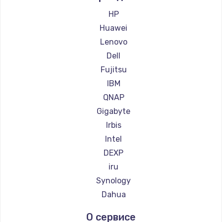
Заказать
HP
Huawei
Чистка от пыли
Lenovo
990 руб.
Dell
Заказать
Fujitsu
IBM
Настройка ОС
QNAP
1090 руб.
Gigabyte
Заказать
Irbis
Ремонт подсветки
Intel
1200 руб.
DEXP
iru
Заказать
Synology
Настройка BIOS
Dahua
930 руб.
О сервисе