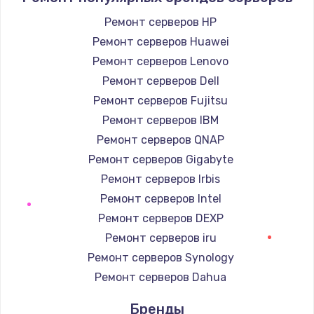
Заказать
Ремонт серверов HP
Ремонт серверов Huawei
Замена корпуса
Ремонт серверов Lenovo
890 руб.
Ремонт серверов Dell
Заказать
Ремонт серверов Fujitsu
Ремонт серверов IBM
Замена тачпада
Ремонт серверов QNAP
1330 руб.
Ремонт серверов Gigabyte
Заказать
Ремонт серверов Irbis
Ремонт серверов Intel
Замена контроллера питания
Ремонт серверов DEXP
1490 руб.
Ремонт серверов iru
Заказать
Ремонт серверов Synology
Замена южного моста
Ремонт серверов Dahua
2600 руб.
Бренды