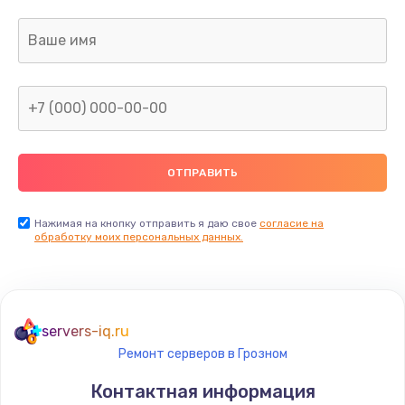
Заказать
Замена датчика приближения
890 руб.
Заказать
Замена антенны
390 руб.
Заказать
Нажимая на кнопку отправить я даю свое
согласие на
обработку моих персональных данных.
Замена вибромотора
890 руб.
Заказать
servers-iq.ru
Ремонт серверов в Грозном
Замена голосового динамика
Контактная информация
490 руб.