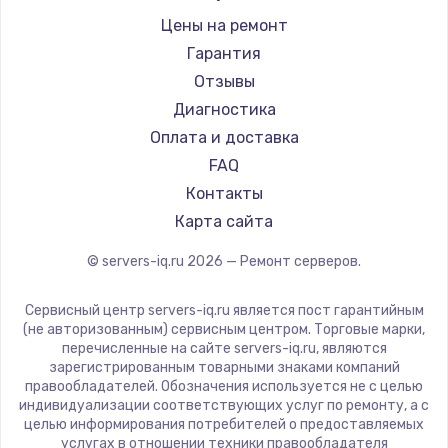
Заказать
Цены на ремонт
Гарантия
Замена SSD
Отзывы
1045 руб.
Диагностика
Заказать
Оплата и доставка
Восстановление данных
FAQ
990 руб.
Контакты
Карта сайта
Заказать
© servers-iq.ru
2026
— Ремонт серверов.
Замена USB порта
1060 руб.
Сервисный центр servers-iq.ru является пост гарантийным
(не авторизованным) сервисным центром. Торговые марки,
Заказать
перечисленные на сайте servers-iq.ru, являются
зарегистрированным товарными знаками компаний
Замена звуковой карты
правообладателей. Обозначения используется не с целью
индивидуализации соответствующих услуг по ремонту, а с
1100 руб.
целью информирования потребителей о предоставляемых
услугах в отношении техники правообладателя