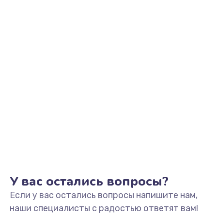
Заказать
Замена аккумулятора
890 руб.
Заказать
Замена задней крышки
490 руб.
Заказать
Обновление ПО
890 руб.
Заказать
У вас остались вопросы?
Если у вас остались вопросы напишите нам,
Замена стекла
наши специалисты с радостью ответят вам!
990 руб.