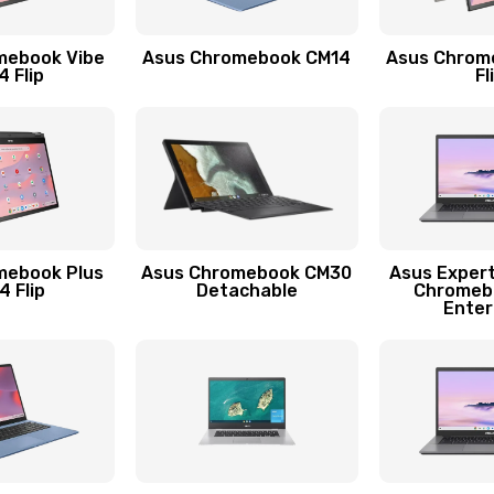
50 мин
3 года
mebook Vibe
Asus Chromebook CM14
Asus Chrom
60 мин
3 года
 Flip
Fl
40 мин
2 года
50 мин
3 года
40 мин
2 года
mebook Plus
Asus Chromebook CM30
Asus Exper
 Flip
Detachable
Chromeb
Enter
20 мин
1 год
40 мин
1 год
50 мин
3 года