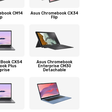
1290 руб.
Заказать
ebook CM14
Asus Chromebook CX34
1145 руб.
Заказать
ip
Flip
890 руб.
Заказать
490 руб.
Заказать
890 руб.
Заказать
tBook CX54
Asus Chromebook
ook Plus
Enterprise CM30
prise
Detachable
990 руб.
Заказать
890 руб.
Заказать
390 руб.
Заказать