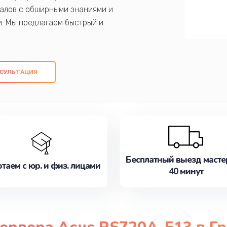
алов с обширными знаниями и
и. Мы предлагаем быстрый и
ем оригинальных компонентов, а также
ых работ. Наша цель - предоставить
ое обслуживание, удовлетворяя их
СУЛЬТАЦИЯ
медлите записаться на ремонт уже
Бесплатный выезд масте
таем с юр. и физ. лицами
40 минут