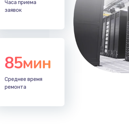
Часа приема
50 мин
3 года
заявок
60 мин
2 года
30 мин
2 года
85мин
30 мин
1 год
50 мин
1 год
Среднее время
ремонта
20 мин
1 год
20 мин
3 года
40 мин
2 года