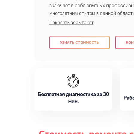
включает в себя опытных профессион
многолетним опытом в данной област
качественный ремонт с использовани
гарантируем качество всех проведенн
клиентам надежное и профессиональн
УЗНАТЬ СТОИМОСТЬ
КОН
потребности наилучшим образом. Не 
сейчас!
Бесплатная диагностика за 30
Рабо
мин.