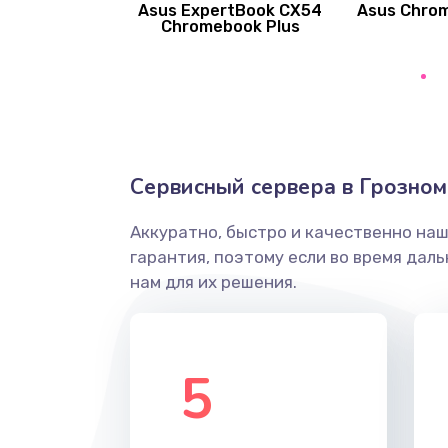
Asus ExpertBook CX54
Asus Chro
Замена вибромотора
Chromebook Plus
Замена голосового динамика
Замена основной камеры
Сервисный сервера в Грозном
Замена элемента
Аккуратно, быстро и качественно на
Замена материнской платы
гарантия, поэтому если во время дал
нам для их решения.
Замена клавиатуры
Замена корпуса
5
Замена тачпада