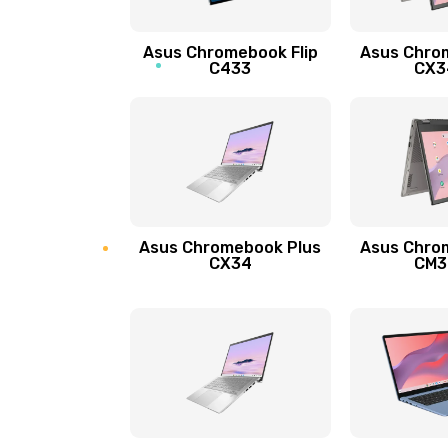
Защита гидрогелевой пленкой
Asus Chromebook Flip
Asus Chro
Замена экрана
C433
CX34
Замена аккумулятора
Замена задней крышки
Обновление ПО
Asus Chromebook Plus
Asus Chro
CX34
CM34
Замена стекла
Замена датчика приближения
Замена антенны