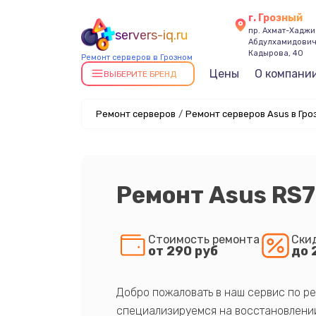
г. Грозный
пр. Ахмат-Хаджи
servers-iq.ru
Абдулхамидови
Кадырова, 40
Ремонт серверов в Грозном
Цены
О компани
ВЫБЕРИТЕ БРЕНД
Ремонт серверов
/
Ремонт серверов Asus в Гро
Ремонт Asus RS
Стоимость ремонта
Ски
от 290 руб
до 
Добро пожаловать в наш сервис по ре
специализируемся на восстановлении