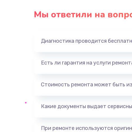
Замена USB порта
Мы ответили на вопр
Замена звуковой карты
Диагностика проводится бесплат
Замена оперативной памяти
Замена процессора
Есть ли гарантия на услуги ремон
Замена системы охлаждения
Стоимость ремонта может быть и
Замена термопасты
Какие документы выдает сервисны
Замена шлейфа матрицы
Замена северного моста
При ремонте используются оригин