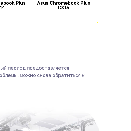
ebook Plus
Asus Chromebook Plus
890 руб.
Заказать
14
CX15
490 руб.
Заказать
490 руб.
Заказать
1190 руб.
Заказать
ный период предоставляется
1330 руб.
Заказать
облемы, можно снова обратиться к
1190 руб.
Заказать
890 руб.
Заказать
1330 руб.
Заказать