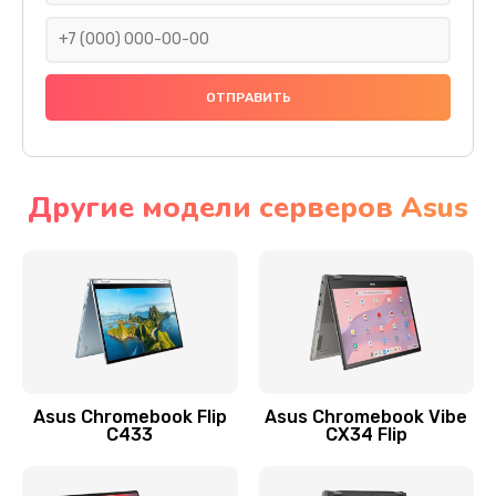
290 руб.
Заказать
Сбор/Разбор
1490 руб.
Заказать
Другие модели серверов Asus
Чистка динамика и микрофонов (с разбором)
1790 руб.
Заказать
Замена кнопки Home (домой)
890 руб.
Asus Chromebook Flip
Asus Chromebook Vibe
C433
CX34 Flip
Заказать
Замена сканера отпечатка