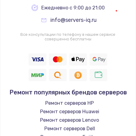
Ежедневно с 9:00 до 21:00
Ремонт цепей питания
info@servers-iq.ru
2500 руб.
Заказать
Все консультации по телефону в нашем сервисе
совершенно бесплатны
Замена жесткого диска
750 руб.
Заказать
Установка драйверов
Ремонт популярных брендов серверов
725 руб.
Заказать
Ремонт серверов HP
Ремонт серверов Huawei
Замена вебкамеры
Ремонт серверов Lenovo
1260 руб.
Ремонт серверов Dell