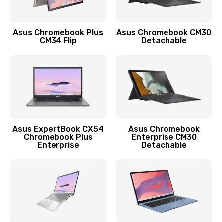
Защита гидрогелевой пленкой
1290 руб.
Asus Chromebook Plus
Asus Chromebook CM30
Заказать
CM34 Flip
Detachable
Замена экрана
1145 руб.
Заказать
Замена аккумулятора
Asus ExpertBook CX54
Asus Chromebook
Chromebook Plus
Enterprise CM30
890 руб.
Enterprise
Detachable
Заказать
Замена задней крышки
490 руб.
Заказать