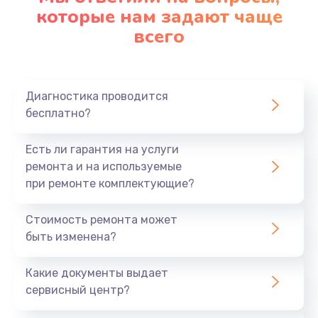
1090 руб.
которые нам задают чаще
всего
Заказать
Ремонт подсветки
1200 руб.
Диагностика проводится
бесплатно?
Заказать
Настройка BIOS
Есть ли гарантия на услуги
ремонта и на используемые
930 руб.
при ремонте комплектующие?
Заказать
Стоимость ремонта может
Замена SSD
быть изменена?
1045 руб.
Какие документы выдает
Заказать
сервисный центр?
Восстановление данных