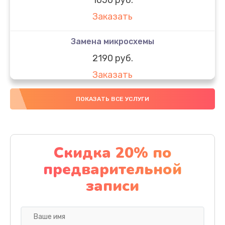
Заказать
Замена микросхемы
2190 руб.
Заказать
Замена передней камеры
ПОКАЗАТЬ ВСЕ УСЛУГИ
490 руб.
Заказать
Скидка 20% по
Замена полифонического динамика
предварительной
390 руб.
записи
Заказать
Замена разъема SIM