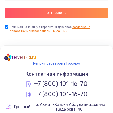
Замена северного моста
2600 руб.
Заказать
Нажимая на кнопку отправить я даю свое
согласие на
обработку моих персональных данных.
Замена видеочипа
2745 руб.
Заказать
servers-iq.ru
Ремонт серверов в Грозном
Ремонт разъема питания
745 руб.
Контактная информация
Заказать
+7 (800) 101-16-70
+7 (800) 101-16-70
Замена видеокарты
1600 руб.
 пр. Ахмат-Хаджи Абдулхамидовича 
Грозный
,
Кадырова, 40
Заказать