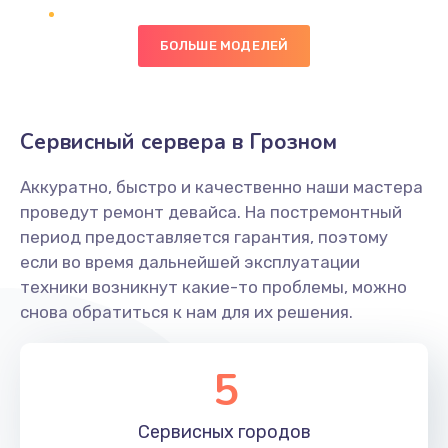
Замена вибромотора
БОЛЬШЕ МОДЕЛЕЙ
890 руб.
Заказать
Сервисный сервера в Грозном
Замена голосового динамика
Аккуратно, быстро и качественно наши мастера
490 руб.
проведут ремонт девайса. На постремонтный
Заказать
период предоставляется гарантия, поэтому
если во время дальнейшей эксплуатации
Замена основной камеры
техники возникнут какие-то проблемы, можно
490 руб.
снова обратиться к нам для их решения.
Заказать
5
Замена элемента
1190 руб.
Сервисных
городов