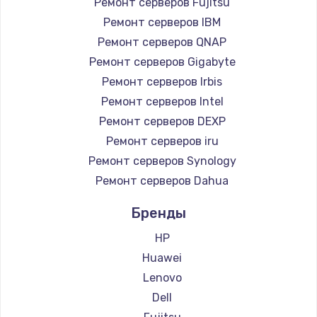
Ремонт серверов Fujitsu
Заказать
Ремонт серверов IBM
Ремонт петель крышки
Ремонт серверов QNAP
Ремонт серверов Gigabyte
990 руб.
Ремонт серверов Irbis
Заказать
Ремонт серверов Intel
Ремонт серверов DEXP
Настройка Wi-Fi
Ремонт серверов iru
1030 руб.
Ремонт серверов Synology
Заказать
Ремонт серверов Dahua
Замена шим-контроллера
Бренды
3900 руб.
HP
Заказать
Huawei
Lenovo
Замена HDMI
Dell
600 руб.