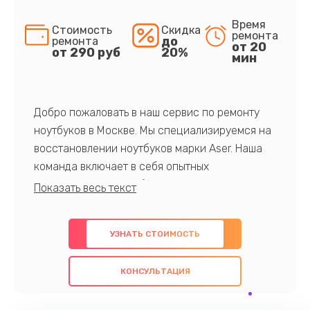
Время
Стоимость
Скидка
ремонта
до
ремонта
от 20
от 290 руб
20%
мин
Добро пожаловать в наш сервис по ремонту
ноутбуков в Москве. Мы специализируемся на
восстановлении ноутбуков марки Aser. Наша
команда включает в себя опытных
профессионалов с обширными знаниями и
многолетним опытом в данной области. Мы
предлагаем быстрый и качественный ремонт с
УЗНАТЬ СТОИМОСТЬ
использованием оригинальных компонентов, а
также гарантируем качество всех
КОНСУЛЬТАЦИЯ
проведенных работ. Наша цель - предоставить
клиентам надежное и профессиональное