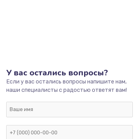
Замена процессора
1800 руб.
Заказать
Замена системы охлаждения
1500 руб.
Заказать
У вас остались вопросы?
Замена термопасты
Если у вас остались вопросы напишите нам,
995 руб.
наши специалисты с радостью ответят вам!
Заказать
Замена шлейфа матрицы
960 руб.
Заказать